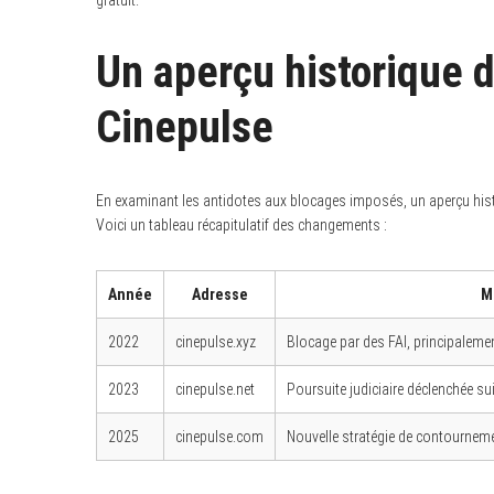
gratuit.
Un aperçu historique 
Cinepulse
En examinant les antidotes aux blocages imposés, un aperçu his
Voici un tableau récapitulatif des changements :
Année
Adresse
M
2022
cinepulse.xyz
Blocage par des FAI, principaleme
2023
cinepulse.net
Poursuite judiciaire déclenchée sui
2025
cinepulse.com
Nouvelle stratégie de contournemen