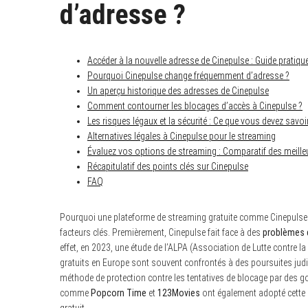
d’adresse ?
Accéder à la nouvelle adresse de Cinepulse : Guide pratiqu
Pourquoi Cinepulse change fréquemment d’adresse ?
Un aperçu historique des adresses de Cinepulse
Comment contourner les blocages d’accès à Cinepulse ?
Les risques légaux et la sécurité : Ce que vous devez savoi
Alternatives légales à Cinepulse pour le streaming
Évaluez vos options de streaming : Comparatif des meille
Récapitulatif des points clés sur Cinepulse
FAQ
Pourquoi une plateforme de streaming gratuite comme Cinepulse 
facteurs clés. Premièrement, Cinepulse fait face à des
problèmes d
effet, en 2023, une étude de l’ALPA (Association de Lutte contre la
gratuits en Europe sont souvent confrontés à des poursuites jud
méthode de protection contre les tentatives de blocage par des 
comme
Popcorn Time
et
123Movies
ont également adopté cette s