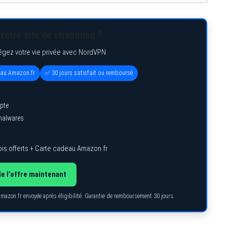
votre site de streaming ?
égez votre vie privée avec NordVPN.
eau Amazon.fr
✅ 30 jours satisfait ou remboursé
pte
 malwares
is offerts + Carte cadeau Amazon.fr
de l’offre maintenant
Amazon.fr envoyée après éligibilité. Garantie de remboursement 30 jours.