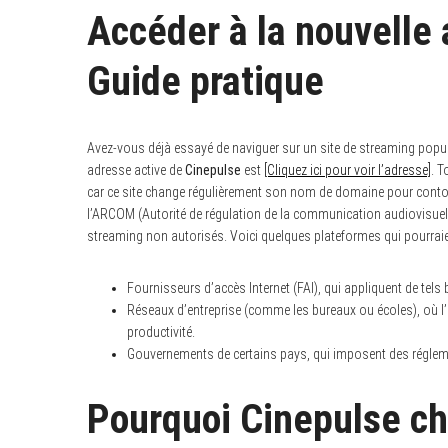
Accéder à la nouvelle 
Guide pratique
Avez-vous déjà essayé de naviguer sur un site de streaming populai
adresse active de
Cinepulse
est
[Cliquez ici pour voir l’adresse]
. T
car ce site change régulièrement son nom de domaine pour contou
l’ARCOM (Autorité de régulation de la communication audiovisuelle
streaming non autorisés. Voici quelques plateformes qui pourraien
Fournisseurs d’accès Internet (FAI), qui appliquent de tels b
Réseaux d’entreprise (comme les bureaux ou écoles), où l’a
productivité.
Gouvernements de certains pays, qui imposent des régleme
Pourquoi Cinepulse 