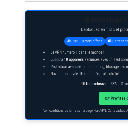
🚨 Accès bloqué à 
Débloquez en 1 clic et prot
🎁 -73% + 3 mois offerts
🛍️ Carte cad
Le VPN numéro 1 dans le monde !
Jusqu’à
10 appareils
sécurisés avec un seul com
Protection avancée : anti-phishing, blocage des
Navigation privée : IP masquée, trafic chiffré
Offre exclusive :
-73% + 3 mo
👉 Profiter 
Voir conditions de l’offre sur la page NordVPN. Carte cadeau 