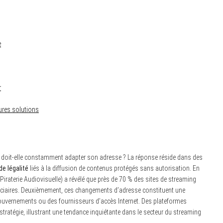
e
r
ures solutions
doit-elle constamment adapter son adresse ? La réponse réside dans des
e légalité
liés à la diffusion de contenus protégés sans autorisation. En
 Piraterie Audiovisuelle) a révélé que près de 70 % des sites de streaming
iciaires. Deuxièmement, ces changements d’adresse constituent une
gouvernements ou des fournisseurs d’accès Internet. Des plateformes
tratégie, illustrant une tendance inquiétante dans le secteur du streaming