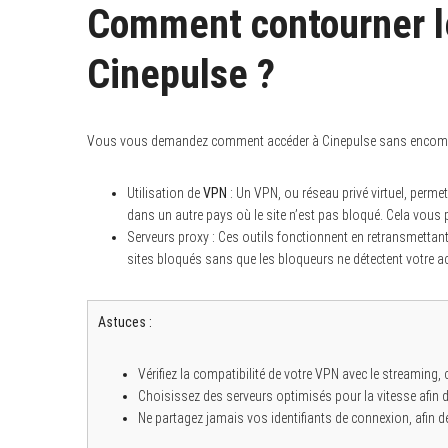
Comment contourner l
Cinepulse ?
S
e
a
Vous vous demandez comment accéder à Cinepulse sans encombre 
r
c
h
Utilisation de
VPN
: Un VPN, ou réseau privé virtuel, perme
f
o
dans un autre pays où le site n’est pas bloqué. Cela vous 
r
Serveurs proxy : Ces outils fonctionnent en retransmettant
:
sites bloqués sans que les bloqueurs ne détectent votre a
Astuces :
Vérifiez la compatibilité de votre VPN avec le streaming, 
Choisissez des serveurs optimisés pour la vitesse afin d’
Ne partagez jamais vos identifiants de connexion, afin d