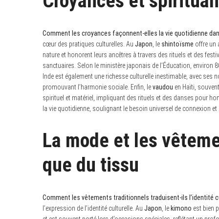
Croyances et spirituali
Comment les croyances façonnent-elles la vie quotidienne dans
cœur des pratiques culturelles. Au
Japon
, le
shintoïsme
offre un 
nature et honorent leurs ancêtres à travers des rituels et des festi
sanctuaires. Selon le ministère japonais de l’Éducation, environ 80
Inde est également une richesse culturelle inestimable, avec ses no
promouvant l’harmonie sociale. Enfin, le
vaudou
en Haïti, souvent
spirituel et matériel, impliquant des rituels et des danses pour h
la vie quotidienne, soulignant le besoin universel de connexion et
La mode et les vêtemen
que du tissu
Comment les vêtements traditionnels traduisent-ils l’identité cu
l’expression de l’identité culturelle. Au
Japon
, le
kimono
est bien p