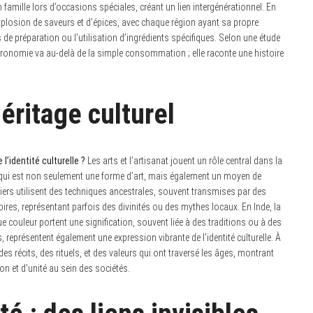
n famille lors d’occasions spéciales, créant un lien intergénérationnel. En
 explosion de saveurs et d’épices, avec chaque région ayant sa propre
ls de préparation ou l’utilisation d’ingrédients spécifiques. Selon une étude
ronomie va au-delà de la simple consommation ; elle raconte une histoire
héritage culturel
 l’identité culturelle ?
Les arts et l’artisanat jouent un rôle central dans la
 qui est non seulement une forme d’art, mais également un moyen de
iers utilisent des techniques ancestrales, souvent transmises par des
ires, représentant parfois des divinités ou des mythes locaux. En Inde, la
e couleur portent une signification, souvent liée à des traditions ou à des
es, représentent également une expression vibrante de l’identité culturelle. À
 récits, des rituels, et des valeurs qui ont traversé les âges, montrant
 et d’unité au sein des sociétés.