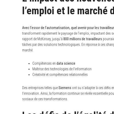
l’emploi et le marché d
S
Avec l’essor de l’automatisation, quel avenir pour les travailleur
e
a
transforment rapidement le paysage de l’emploi, impactant des sect
r
rapport de McKinsey, jusqu’à
800 millions de travailleurs
pourraie
c
tâches par des solutions technologiques. En réponse à ces chan
h
f
marché.
o
r
:
Compétences en
data science
Maîtrise des technologies de l’information
Créativité et compétences relationnelles
Des entreprises telles que
Siemens
ont su s’adapter à ces défis en
l’innovation. Ainsi, la formation continue se révèle essentielle po
sociaux de ces transformations.