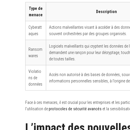
Type de
Description
menace
Cyberatt
Actions malveillantes visant à accéder à des donn
aques
souvent orchestrées par des groupes organisés.
Logiciels malveillants qui cryptent les données de l’
Ransom
demandent une rançon pour leur décryptage, touch
wares
de toutes tailles.
Violatio
Accès non autorisé à des bases de données, souve
ns de
informations personnelles sensibles, à l’origine de
données
Face à ces menaces, il est crucial pour les entreprises et les pa
l’utilisation de
protocoles de sécurité avancés
et la sensibilisat
L’impact des nouvelle