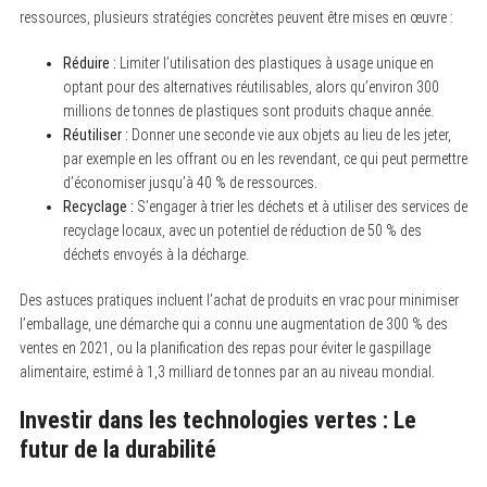
ressources, plusieurs stratégies concrètes peuvent être mises en œuvre :
Réduire :
Limiter l’utilisation des plastiques à usage unique en
optant pour des alternatives réutilisables, alors qu’environ 300
S
e
millions de tonnes de plastiques sont produits chaque année.
a
Réutiliser :
Donner une seconde vie aux objets au lieu de les jeter,
r
par exemple en les offrant ou en les revendant, ce qui peut permettre
c
h
d’économiser jusqu’à 40 % de ressources.
f
Recyclage :
S’engager à trier les déchets et à utiliser des services de
o
r
recyclage locaux, avec un potentiel de réduction de 50 % des
:
déchets envoyés à la décharge.
Des astuces pratiques incluent l’achat de produits en vrac pour minimiser
l’emballage, une démarche qui a connu une augmentation de 300 % des
ventes en 2021, ou la planification des repas pour éviter le gaspillage
alimentaire, estimé à 1,3 milliard de tonnes par an au niveau mondial.
Investir dans les technologies vertes : Le
futur de la durabilité