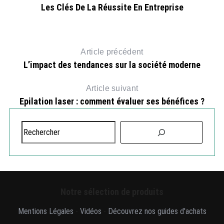
Les Clés De La Réussite En Entreprise
Article précédent
L’impact des tendances sur la société moderne
Article suivant
Epilation laser : comment évaluer ses bénéfices ?
R
e
c
h
e
r
Notre sélection de produits
c
h
Mentions Légales
-
Vidéos
-
Découvrez nos guides d'achats
e