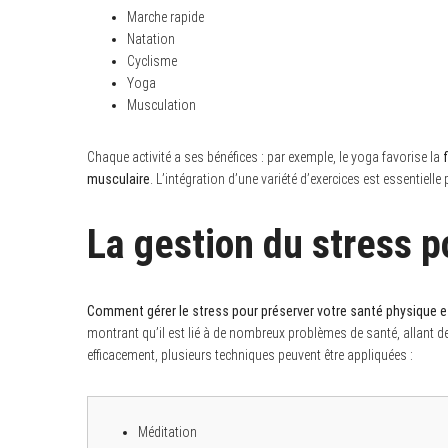
Marche rapide
Natation
Cyclisme
Yoga
S
Musculation
e
a
r
Chaque activité a ses bénéfices : par exemple, le yoga favorise la
f
c
h
musculaire
. L’intégration d’une variété d’exercices est essentiell
f
o
r
La gestion du stress p
:
Comment gérer le stress pour préserver votre santé physique e
montrant qu’il est lié à de nombreux problèmes de santé, allant d
efficacement, plusieurs techniques peuvent être appliquées :
Méditation