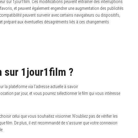
eur sur 1jour1film. Ces modifications peuvent entraîner des interruptions
 favoris, et peuvent également engendrer une augmentation des publicités
 compatibilité peuvent survenir avec certains navigateurs ou dispositifs,
rté et préparé aux éventuelles désagréments liés à ces changements
 sur 1jour1film ?
sur la plateforme via l’adresse actuelle à savoir
location par jour, et vous pourrez sélectionner le film qui vous intéresse
choisir celui que vous souhaitez visionner. N’oubliez pas de vérifier les
que film. De plus, il est recommandé de s’assurer que votre connexion
de.