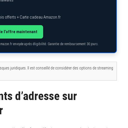
 malwares
is offerts + Carte cadeau Amazon.fr
de l’offre maintenant
Amazon.fr envoyée après éligibilité. Garantie de remboursement 30 jours.
isques juridiques. Il est conseillé de considérer des options de streaming
ts d’adresse sur
r