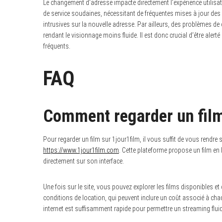
Le changement d’adresse impacte directement l’expérience utilisat
de service soudaines, nécessitant de fréquentes mises à jour des
intrusives sur la nouvelle adresse. Par ailleurs, des problèmes de
rendant le visionnage moins fluide. Il est donc crucial d’être ale
fréquents.
FAQ
Comment regarder un film
Pour regarder un film sur 1jour1film, il vous suffit de vous rendre 
https://www.1jour1film.com
. Cette plateforme propose un film en 
directement sur son interface.
Une fois sur le site, vous pouvez explorer les films disponibles et 
conditions de location, qui peuvent inclure un coût associé à cha
internet est suffisamment rapide pour permettre un streaming flui