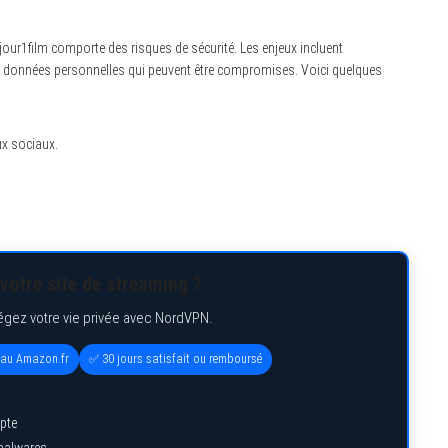
jour1film comporte des risques de sécurité. Les enjeux incluent
des données personnelles qui peuvent être compromises. Voici quelques
ux sociaux.
votre site de streaming ?
égez votre vie privée avec NordVPN.
eau Amazon.fr
✅ 30 jours satisfait ou remboursé
pte