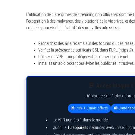
L’utilisation de plateformes de streaming non officielles comme 1
l’exposition à des malwares, des violations de la vie privée, et 
conseils pour vérifier la fiabilité des nouvelles adresses :
Recherchez des avis récents sur des forums ou des résea
Vérifiez la présence de certificats SSL dans l’URL (https://).
Utilisez un VPN pour protéger votre connexion internet.
Installez un ad-blocker pour éviter les publicités intrusives.
🚨 Accès bloqué à 
Débloquez en 1 clic et prot
🎁 -73% + 3 mois offerts
🛍️ Carte cad
Le VPN numéro 1 dans le monde !
Jusqu’à
10 appareils
sécurisés avec un seul com