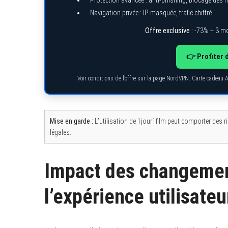
Protection avancée : anti-phishing, blocage des
Navigation privée : IP masquée, trafic chiffré
Offre exclusive :
-73% + 3 mo
S
👉 Profiter 
e
a
r
Voir conditions de l’offre sur la page NordVPN. Carte cadeau 
c
h
f
o
r
Mise en garde :
L’utilisation de 1jour1film peut comporter des r
:
légales.
Impact des changemen
l’expérience utilisateu